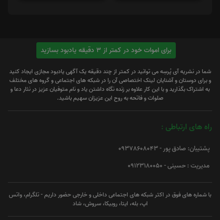
برای اموات خود در کمتر از 3 دقیقه یادبود بسازید
شما در نشریه آی پُرسِه می توانید در کمتر از چند دقیقه یک آگهی یادبود مجازی ایجاد کنید
و برای دوستان و آشنایان لینک اختصاصی آن را در شبکه های اجتماعی و گروه های مختلف
به اشتراک بگذارید و با این کار علاوه بر زنده نگاه داشتن یاد و نام متوفیان عزیز در نثار دعا و
صلوات و فاتحه به روح این عزیزان سهیم باشید.
راه های ارتباطی :
پشتیبان: صادق پور - 09378608043
مدیریت : حسینی - 09123180050
با شماره های فوق در اکثر شبکه های اجتماعی داخلی و خارجی حضور داریم - تلگرام، واتس
اپ، بله، ایتا، روبیکا، سروش، شاد