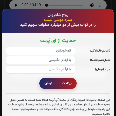
روح شادروان
صوت جزء شماره 5
سبزه موسی نسب
را در ثواب بیش از دو میلیارد صلوات سهیم کنید
حمایت از آی پُرسه
صوت جزء شماره 6
نام‌و‌نام‌خانوادگی:
شماره‌همراه‌شما:
صوت جزء شماره 7
مبلغ (تومان):
پرداخت
----
تومان
صوت جزء شماره 8
این صفحه یادبود به صورت رایگان در سایت آی پُرسه ایجاد شده است، به همین دلیل
پنجره حمایت در ابتدای صفحه برای کاربران نمایش داده میشود، و بعد از اولین حمایت
این پنجره(حمایت) برای همه بازدیدکنندگان حذف خواهد شد و مستقیما وارد صفحه
صوت جزء شماره 9
یادبود میشوند.