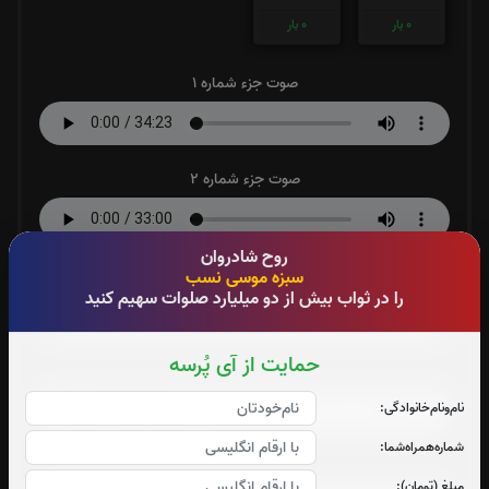
0
بار
0
بار
صوت جزء شماره 1
صوت جزء شماره 2
روح شادروان
صوت جزء شماره 3
سبزه موسی نسب
را در ثواب بیش از دو میلیارد صلوات سهیم کنید
حمایت از آی پُرسه
صوت جزء شماره 4
نام‌و‌نام‌خانوادگی:
شماره‌همراه‌شما:
صوت جزء شماره 5
مبلغ (تومان):