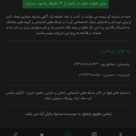
برای اموات خود در کمتر از 3 دقیقه یادبود بسازید
شما در نشریه آی پُرسِه می توانید در کمتر از چند دقیقه یک آگهی یادبود مجازی ایجاد کنید
و برای دوستان و آشنایان لینک اختصاصی آن را در شبکه های اجتماعی و گروه های مختلف
به اشتراک بگذارید و با این کار علاوه بر زنده نگاه داشتن یاد و نام متوفیان عزیز در نثار دعا و
صلوات و فاتحه به روح این عزیزان سهیم باشید.
راه های ارتباطی :
پشتیبان: صادق پور - 09378608043
مدیریت : حسینی - 09123180050
با شماره های فوق در اکثر شبکه های اجتماعی داخلی و خارجی حضور داریم - تلگرام، واتس
اپ، بله، ایتا، روبیکا، سروش، شاد
تمامی حقوق متعلق به موسسه محتوا سازان آراد می باشد