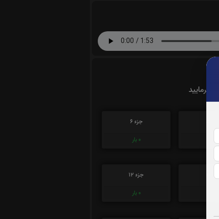
ت بفرمایید
زء 5
جزء 6
0
بار
0
بار
زء 11
جزء 12
0
بار
0
بار