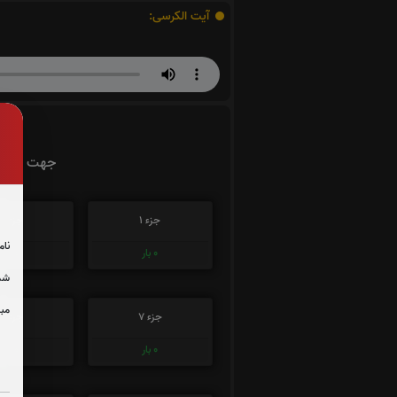
آیت الکرسی:
جهت تسریع
جزء 1
جزء 2
نام
0
بار
0
بار
شما
مبل
جزء 7
جزء 8
0
بار
0
بار