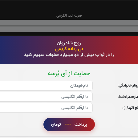
صوت آیت الکرسی
روح شادروان
0
تعداد دفعات ختم قران:
بار
بی ربابه کریمی
را در ثواب بیش از دو میلیارد صلوات سهیم کنید
1
 در ختم قرآن کریم پیشنهاد میشود حضرتعالی جزء شماره
را قرائ
حمایت از آی پُرسه
جزء 3
جزء 4
ج
‌و‌نام‌خانوادگی:
0
بار
0
بار
ره‌همراه‌شما:
غ (تومان):
جزء 9
جزء 10
ج
0
بار
0
بار
پرداخت
----
تومان