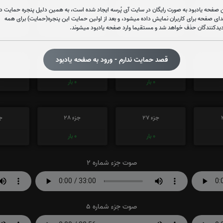
جزء 15
جزء 16
جز
 صفحه یادبود به صورت رایگان در سایت آی پُرسه ایجاد شده است، به همین دلیل پنجره حمایت در
دای صفحه برای کاربران نمایش داده میشود، و بعد از اولین حمایت این پنجره(حمایت) برای همه
0
بار
0
بار
دیدکنندگان حذف خواهد شد و مستقیما وارد صفحه یادبود میشوند.
قصد حمایت ندارم - ورود به صفحه یادبود
جزء 21
جزء 22
جز
0
بار
0
بار
جزء 27
جزء 28
جز
0
بار
0
بار
صوت جزء شماره 2
صوت جزء شماره 5