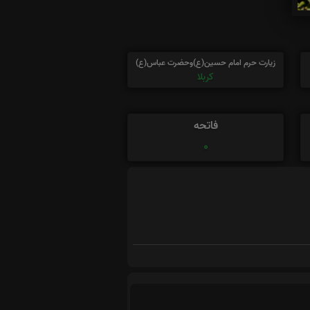
زیارت حرم امام حسین(ع)وحضرت عباس(ع)
کربلا
فاتحه
0