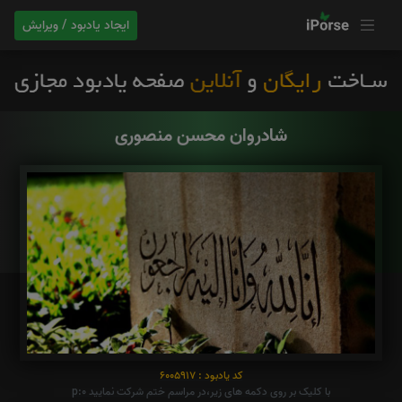
ایجاد یادبود / ویرایش
شادروان محسن منصوری
کد یادبود : 6005917
با کلیک بر روی دکمه های زیر،در مراسم ختم شرکت نمایید p:0