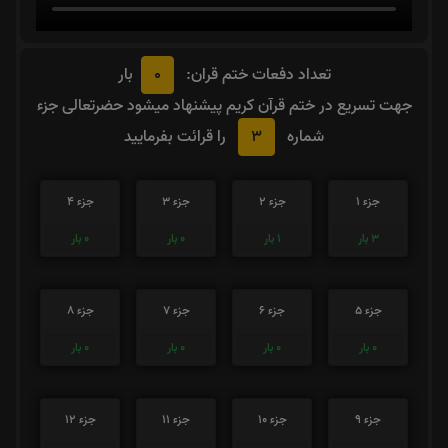
0
تعداد دفعات ختم قران:
بار
جهت تسریع در ختم قرآن کریم پیشنهاد میشود حضرتعالی جزء
3
شماره
را قرائت بفرمایید
جزء 1
جزء 2
جزء 3
جزء 4
3
بار
1
بار
0
بار
0
بار
جزء 5
جزء 6
جزء 7
جزء 8
0
بار
0
بار
0
بار
0
بار
جزء 9
جزء 10
جزء 11
جزء 12