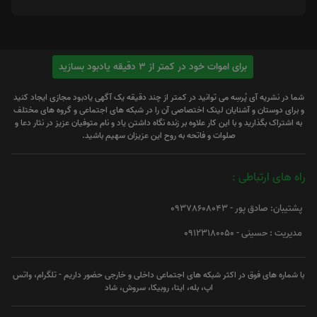
برای اموات خود در کمتر از 3 دقیقه یادبود بسازید
شما در نشریه آی پُرسِه می توانید در کمتر از چند دقیقه یک آگهی یادبود مجازی ایجاد کنید
و برای دوستان و آشنایان لینک اختصاصی آن را در شبکه های اجتماعی و گروه های مختلف
به اشتراک بگذارید و با این کار علاوه بر زنده نگاه داشتن یاد و نام متوفیان عزیز در نثار دعا و
صلوات و فاتحه به روح این عزیزان سهیم باشید.
راه های ارتباطی :
پشتیبان: صادق پور - 09378608043
مدیریت : حسینی - 09123180050
با شماره های فوق در اکثر شبکه های اجتماعی داخلی و خارجی حضور داریم - تلگرام، واتس
اپ، بله، ایتا، روبیکا، سروش، شاد