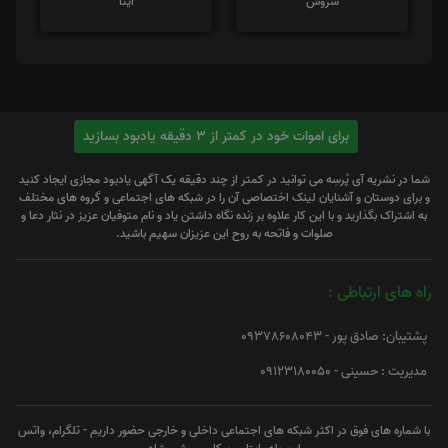
سروش
ایتا
برای اموات خود در کمتر از 3 دقیقه یادبود بسازید
شما در نشریه آی پُرسِه می توانید در کمتر از چند دقیقه یک آگهی یادبود مجازی ایجاد کنید
و برای دوستان و آشنایان لینک اختصاصی آن را در شبکه های اجتماعی و گروه های مختلف
به اشتراک بگذارید و با این کار علاوه بر زنده نگاه داشتن یاد و نام متوفیان عزیز در نثار دعا و
صلوات و فاتحه به روح این عزیزان سهیم باشید.
راه های ارتباطی :
پشتیبان: صادق پور - 09378608043
مدیریت : حسینی - 09123180050
با شماره های فوق در اکثر شبکه های اجتماعی داخلی و خارجی حضور داریم - تلگرام، واتس