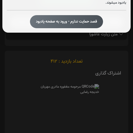
قرائت زیارت عاشورا را تقبل میکنم
یادبود میشوند.
صوت زیارت عاشورا - فانی
قصد حمایت ندارم - ورود به صفحه یادبود
متن زیارت عاشورا
تعداد بازدید : 412
اشتراک گذاری