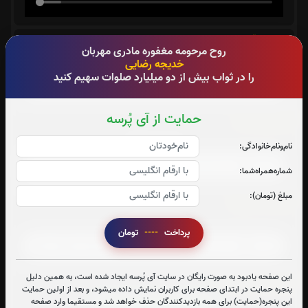
سوره قدر:
روح مرحومه مغفوره مادری مهربان
خدیجه رضایی
صوت سوره قدر
را در ثواب بیش از دو میلیارد صلوات سهیم کنید
حمایت از آی پُرسه
سوره ملک:
صوت سوره ملک
نام‌و‌نام‌خانوادگی:
شماره‌همراه‌شما:
مبلغ (تومان):
آیت الکرسی:
صوت آیت الکرسی
پرداخت
----
تومان
این صفحه یادبود به صورت رایگان در سایت آی پُرسه ایجاد شده است، به همین دلیل
زیارت عاشورا:
1
بار
پنجره حمایت در ابتدای صفحه برای کاربران نمایش داده میشود، و بعد از اولین حمایت
این پنجره(حمایت) برای همه بازدیدکنندگان حذف خواهد شد و مستقیما وارد صفحه