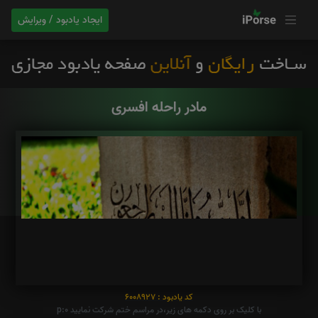
ایجاد یادبود / ویرایش
مادر راحله افسری
کد یادبود : 6008927
با کلیک بر روی دکمه های زیر،در مراسم ختم شرکت نمایید p:0