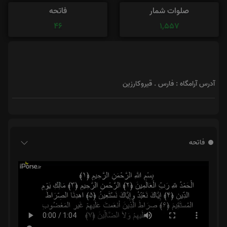
صلوات شمار
فاتحه
46
1,557
آدرس آرامگاه : فارس . قیروکارزین
فاتحه