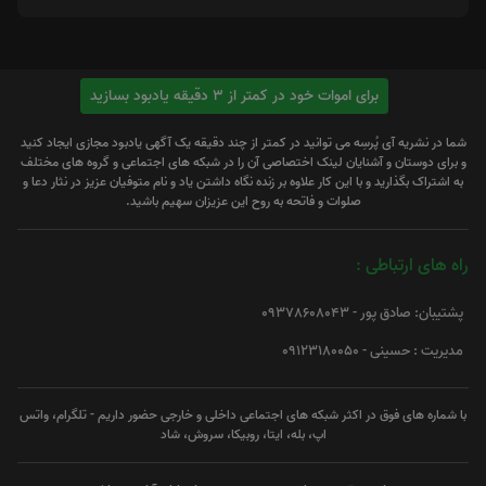
برای اموات خود در کمتر از 3 دقیقه یادبود بسازید
شما در نشریه آی پُرسِه می توانید در کمتر از چند دقیقه یک آگهی یادبود مجازی ایجاد کنید
و برای دوستان و آشنایان لینک اختصاصی آن را در شبکه های اجتماعی و گروه های مختلف
به اشتراک بگذارید و با این کار علاوه بر زنده نگاه داشتن یاد و نام متوفیان عزیز در نثار دعا و
صلوات و فاتحه به روح این عزیزان سهیم باشید.
راه های ارتباطی :
پشتیبان: صادق پور - 09378608043
مدیریت : حسینی - 09123180050
با شماره های فوق در اکثر شبکه های اجتماعی داخلی و خارجی حضور داریم - تلگرام، واتس
اپ، بله، ایتا، روبیکا، سروش، شاد