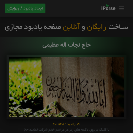
ایجاد یادبود / ویرایش
حاج نجات اله عظیمی
کد یادبود : 6011148
با کلیک بر روی دکمه های زیر،در مراسم ختم شرکت نمایید p:0