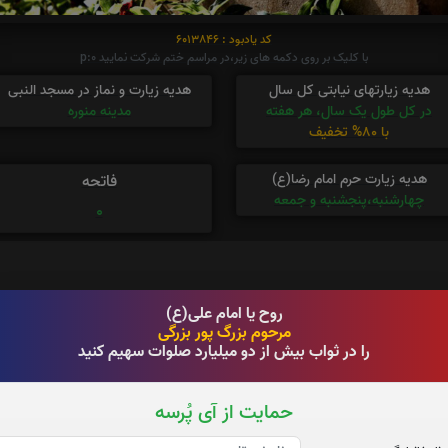
کد یادبود : 6013846
با کلیک بر روی دکمه های زیر،در مراسم ختم شرکت نمایید p:0
هدیه زیارتهای نیابتی کل سال
هدیه زیارت و نماز در مسجد النبی
در کل طول یک سال، هر هفته
مدینه منوره
با 80% تخفیف
هدیه زیارت حرم امام رضا(ع)
فاتحه
چهارشنبه،پنجشنبه و جمعه
0
روح یا امام علی(ع)
مرحوم بزرگ پور بزرگی
را در ثواب بیش از دو میلیارد صلوات سهیم کنید
حمایت از آی پُرسه