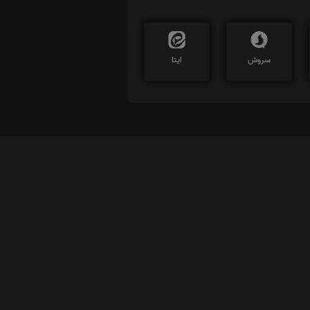
سروش
ایتا