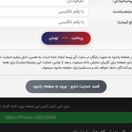
‌و‌نام‌خانوادگی:
صوت آیت الکرسی
ره‌همراه‌شما:
غ (تومان):
صوت دعای فرج اقا امام زمان-عج-(فانی)
پرداخت
----
تومان
 صفحه یادبود به صورت رایگان در سایت آی پُرسه ایجاد شده است، به همین دلیل پنجره حمایت در
دای صفحه برای کاربران نمایش داده میشود، و بعد از اولین حمایت این پنجره(حمایت) برای همه
دیدکنندگان حذف خواهد شد و مستقیما وارد صفحه یادبود میشوند.
تعداد بازدید : 351
قصد حمایت ندارم - ورود به صفحه یادبود
برای کپی کردن آدرس این صفحه روی دکمه کلیک نم
https://iPorse.ir/6013846