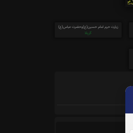
زیارت حرم امام حسین(ع)وحضرت عباس(ع)
کربلا