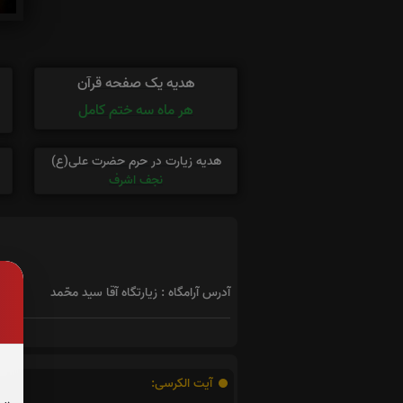
هدیه یک صفحه قرآن
هر ماه سه ختم کامل
هدیه زیارت در حرم حضرت علی(ع)
نجف اشرف
آدرس آرامگاه : زیارتگاه آقا سید محّمد
آیت الکرسی: