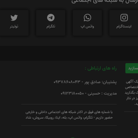
رسال به شبکه های اجتماعی
اینستاگرام
واتس اپ
تلگرام
توئیتر
راه های ارتباطی :
یک آگهی
پشتیبان: صادق پور - 09378608043
 اختصاصی
 بگذارید
مدیریت : حسینی - 09123180050
 در نثار
د.
با شماره های فوق در اکثر شبکه های اجتماعی داخلی و خارجی
حضور داریم - تلگرام، واتس اپ، بله، ایتا، روبیکا، سروش، شاد