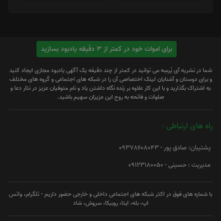
برای اموات خود در کمتر از 3 دقیقه یادبود بسازید
شما در نشریه آی پُرسِه می توانید در کمتر از چند دقیقه یک آگهی یادبود مجازی ایجاد کنید
و برای دوستان و آشنایان لینک اختصاصی آن را در شبکه های اجتماعی و گروه های مختلف
به اشتراک بگذارید و با این کار علاوه بر زنده نگاه داشتن یاد و نام متوفیان عزیز در نثار دعا و
صلوات و فاتحه به روح این عزیزان سهیم باشید.
راه های ارتباطی :
پشتیبان: صادق پور - 09378608043
مدیریت : حسینی - 09123180050
با شماره های فوق در اکثر شبکه های اجتماعی داخلی و خارجی حضور داریم - تلگرام، واتس
اپ، بله، ایتا، روبیکا، سروش، شاد