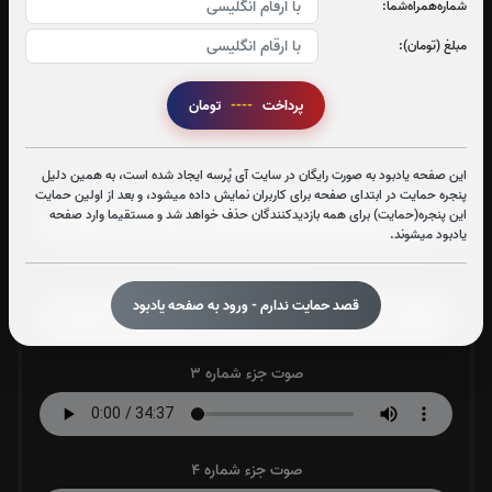
0
بار
0
بار
0
بار
0
بار
شماره‌همراه‌شما:
مبلغ (تومان):
جزء 29
جزء 30
پرداخت
----
تومان
0
بار
0
بار
این صفحه یادبود به صورت رایگان در سایت آی پُرسه ایجاد شده است، به همین دلیل
صوت جزء شماره 1
پنجره حمایت در ابتدای صفحه برای کاربران نمایش داده میشود، و بعد از اولین حمایت
این پنجره(حمایت) برای همه بازدیدکنندگان حذف خواهد شد و مستقیما وارد صفحه
یادبود میشوند.
صوت جزء شماره 2
قصد حمایت ندارم - ورود به صفحه یادبود
صوت جزء شماره 3
صوت جزء شماره 4