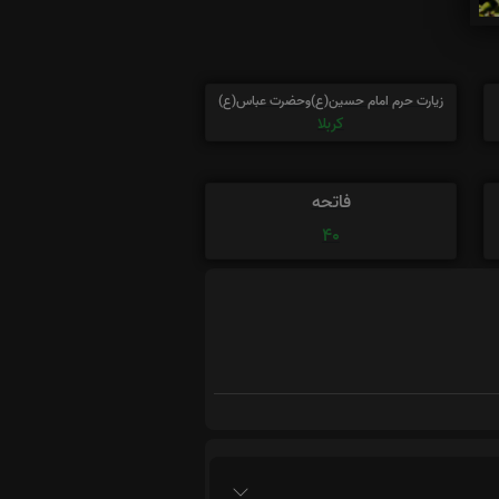
زیارت حرم امام حسین(ع)وحضرت عباس(ع)
کربلا
فاتحه
40