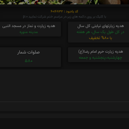
کد یادبود : 6016832
با کلیک بر روی دکمه های زیر،در مراسم ختم شرکت نمایید p:0
هدیه زیارتهای نیابتی کل سال
هدیه زیارت و نماز در مسجد النبی
در کل طول یک سال، هر هفته
مدینه منوره
با 80% تخفیف
هدیه زیارت حرم امام رضا(ع)
صلوات شمار
چهارشنبه،پنجشنبه و جمعه
580