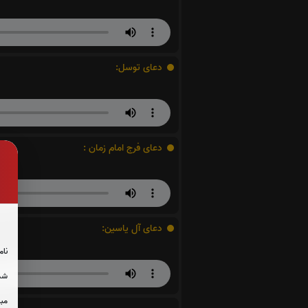
دعای توسل:
دعای فرج امام زمان :
دعای آل یاسین:
نام
شما
مبل