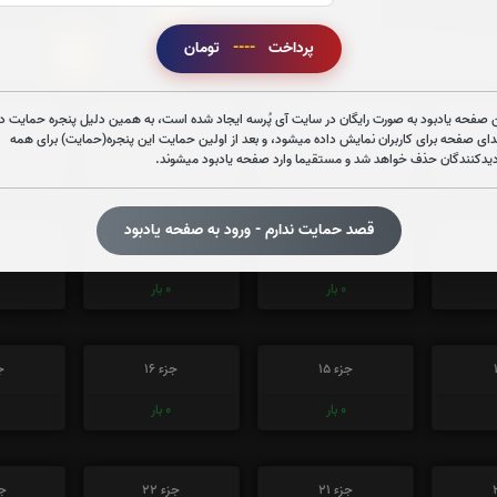
0
تعداد دفعات ختم قران:
بار
پرداخت
----
تومان
2
در ختم قرآن کریم پیشنهاد میشود حضرتعالی جزء شماره
را قرائ
 صفحه یادبود به صورت رایگان در سایت آی پُرسه ایجاد شده است، به همین دلیل پنجره حمایت در
جزء 3
جزء 4
ج
دای صفحه برای کاربران نمایش داده میشود، و بعد از اولین حمایت این پنجره(حمایت) برای همه
دیدکنندگان حذف خواهد شد و مستقیما وارد صفحه یادبود میشوند.
0
بار
1
بار
قصد حمایت ندارم - ورود به صفحه یادبود
جزء 9
جزء 10
ج
0
بار
0
بار
جزء 15
جزء 16
جز
0
بار
0
بار
جزء 21
جزء 22
جز