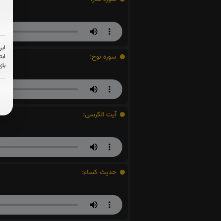
این
سوره نوح:
ابت
باز
آیت الکرسی:
حدیث کساء: