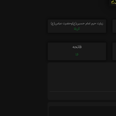
زیارت حرم امام حسین(ع)وحضرت عباس(ع)
کربلا
فاتحه
16