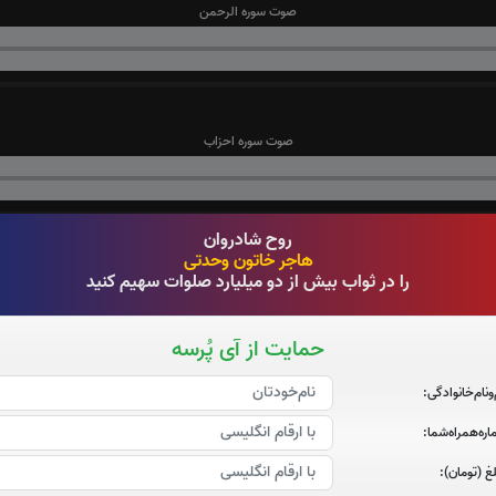
صوت سوره الرحمن
صوت سوره احزاب
روح شادروان
هاجر خاتون وحدتی
صوت سوره صافات
را در ثواب بیش از دو میلیارد صلوات سهیم کنید
حمایت از آی پُرسه
‌و‌نام‌خانوادگی:
صوت سوره یاسین
ره‌همراه‌شما:
غ (تومان):