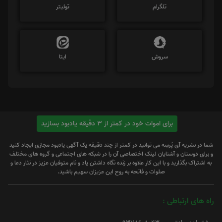
تلگرام
توئیتر
سروش
ایتا
برای اموات خود در کمتر از 3 دقیقه یادبود بسازید
شما در نشریه آی پُرسِه می توانید در کمتر از چند دقیقه یک آگهی یادبود مجازی ایجاد کنید
و برای دوستان و آشنایان لینک اختصاصی آن را در شبکه های اجتماعی و گروه های مختلف
به اشتراک بگذارید و با این کار علاوه بر زنده نگاه داشتن یاد و نام متوفیان عزیز در نثار دعا و
صلوات و فاتحه به روح این عزیزان سهیم باشید.
راه های ارتباطی :