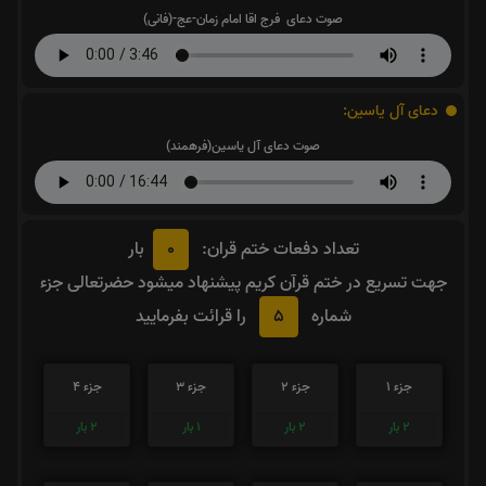
صوت دعای فرج اقا امام زمان-عج-(فانی)
دعای آل یاسین:
صوت دعای آل یاسین(فرهمند)
0
تعداد دفعات ختم قران:
بار
جهت تسریع در ختم قرآن کریم پیشنهاد میشود حضرتعالی جزء
5
شماره
را قرائت بفرمایید
جزء 1
جزء 2
جزء 3
جزء 4
2
بار
2
بار
1
بار
2
بار