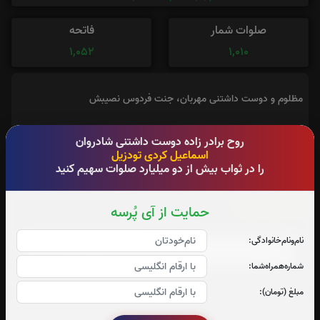
صلوات شمار
فاتحه
1,052
1,010
مظلوم و دوست داشتنی مهربان، جنت فردوس نصیبش
آدرس آرامگاه : خاش تمندان
روح برادر زاده‌ دوست داشتنی شادروان
اسماعیل کردی تودزیل
را در ثواب بیش از دو میلیارد صلوات سهیم کنید
سوره الرحمن:
حمایت از آی پُرسه
صوت سوره الرحمن
نام‌و‌نام‌خانوادگی:
شماره‌همراه‌شما:
مبلغ (تومان):