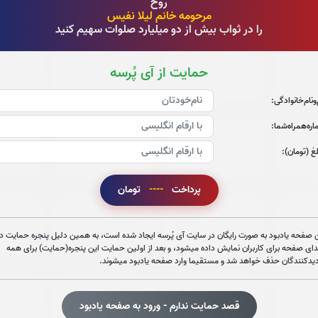
روح
0
بار
0
بار
مرحومه خانم لیلا نفیس
را در ثواب بیش از دو میلیارد صلوات سهیم کنید
جزء 9
جزء 10
ج
حمایت از آی پُرسه
0
بار
0
بار
‌و‌نام‌خانوادگی:
ره‌همراه‌شما:
جزء 15
جزء 16
جز
غ (تومان):
0
بار
0
بار
پرداخت
----
تومان
جزء 21
جزء 22
جز
 صفحه یادبود به صورت رایگان در سایت آی پُرسه ایجاد شده است، به همین دلیل پنجره حمایت در
0
بار
0
بار
دای صفحه برای کاربران نمایش داده میشود، و بعد از اولین حمایت این پنجره(حمایت) برای همه
دیدکنندگان حذف خواهد شد و مستقیما وارد صفحه یادبود میشوند.
جزء 27
جزء 28
جز
قصد حمایت ندارم - ورود به صفحه یادبود