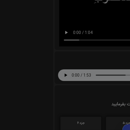
ت بفرمایید
زء 5
جزء 6