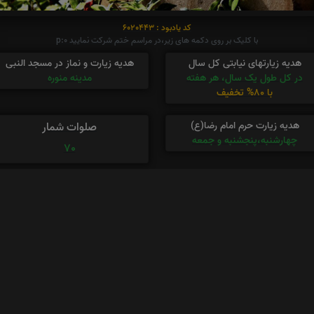
کد یادبود : 6020443
با کلیک بر روی دکمه های زیر،در مراسم ختم شرکت نمایید p:0
هدیه زیارتهای نیابتی کل سال
هدیه زیارت و نماز در مسجد النبی
در کل طول یک سال، هر هفته
مدینه منوره
با 80% تخفیف
هدیه زیارت حرم امام رضا(ع)
صلوات شمار
چهارشنبه،پنجشنبه و جمعه
70