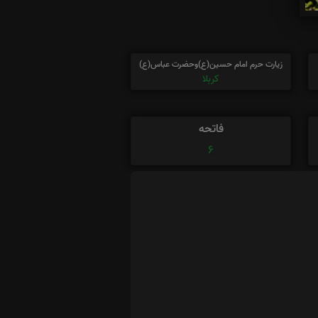
زیارت حرم امام حسین(ع)وحضرت عباس(ع)
کربلا
فاتحه
6