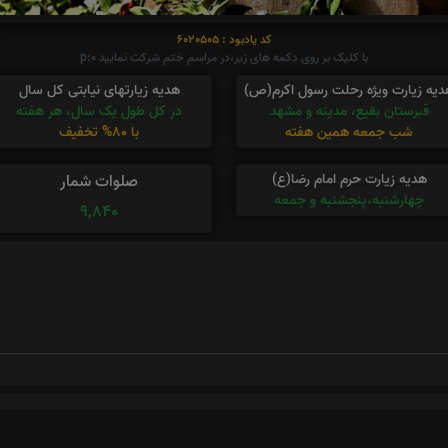
کد یادبود : 6020505
با کلیک بر روی دکمه های زیر،در مراسم ختم شرکت نمایید p:0
دیه زیارت ویژه رحلت رسول اکرم(ص)
هدیه زیارتهای نیابتی کل سال
قبرستان بقیع، مدینه و مشهد
در کل طول یک سال، هر هفته
شب جمعه همین هفته
با 80% تخفیف
هدیه زیارت حرم امام رضا(ع)
صلوات شمار
چهارشنبه،پنجشنبه و جمعه
9,840