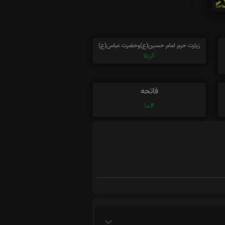
زیارت حرم امام حسین(ع)وحضرت عباس(ع)
کربلا
فاتحه
104