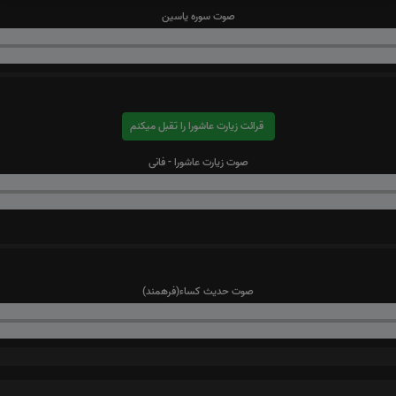
صوت سوره یاسین
قرائت زیارت عاشورا را تقبل میکنم
صوت زیارت عاشورا - فانی
صوت حدیث کساء(فرهمند)