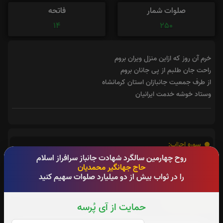
صلوات شمار
فاتحه
14
250
خرم آن روز که ازاین منزل ویران بروم
راحت جان طلبم از پی جانان بروم
از طرف جمعیت جانبازان استان کرمانشاه
وستاد خوشه خدمت ایرانیان
سوره احزاب:
روح چهارمین سالگرد شهادت جانباز سرافراز اسلام
صوت سوره احزاب
حاج جهانگیر محمدیان
را در ثواب بیش از دو میلیارد صلوات سهیم کنید
سوره صافات:
حمایت از آی پُرسه
صوت سوره صافات