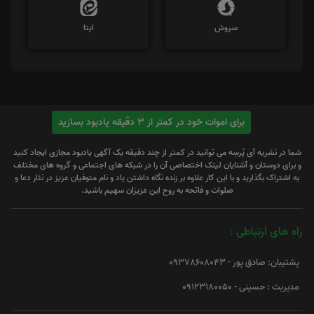
سروش
ایتا
برای اموات خود در کمتر از 3 دقیقه یادبود بسازید
شما در نشریه آی پُرسِه می توانید در کمتر از چند دقیقه یک آگهی یادبود مجازی ایجاد کنید
و برای دوستان و آشنایان لینک اختصاصی آن را در شبکه های اجتماعی و گروه های مختلف
به اشتراک بگذارید و با این کار علاوه بر زنده نگاه داشتن یاد و نام متوفیان عزیز در نثار دعا و
صلوات و فاتحه به روح این عزیزان سهیم باشید.
راه های ارتباطی :
پشتیبان: صادق پور - 09378608043
مدیریت : حسینی - 09123180050