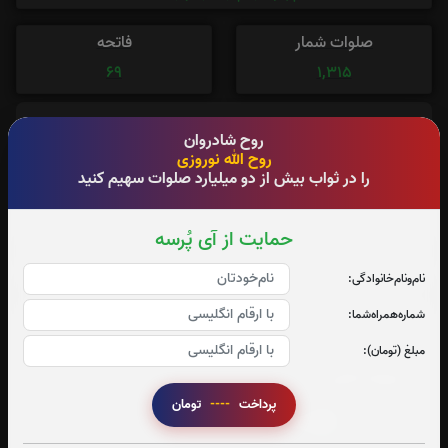
صلوات شمار
فاتحه
69
1,315
روح شادروان
روح الله نوروزی
را در ثواب بیش از دو میلیارد صلوات سهیم کنید
آدرس آرامگاه : آرامستان ورس
حمایت از آی پُرسه
نام‌و‌نام‌خانوادگی:
شماره‌همراه‌شما:
تعداد بازدید : 320
مبلغ (تومان):
اشتراک گذاری
پرداخت
----
تومان