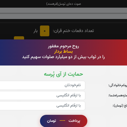
صوت دعای توسل(فرهمند)
0
تعداد دفعات ختم قران:
بار
5
در ختم قرآن کریم پیشنهاد میشود حضرتعالی جزء شماره
را قرائ
روح مرحوم مغفور
بساط بردار
را در ثواب بیش از دو میلیارد صلوات سهیم کنید
جزء 3
جزء 4
ج
1
بار
1
بار
حمایت از آی پُرسه
‌و‌نام‌خانوادگی:
جزء 9
جزء 10
ج
ره‌همراه‌شما:
0
بار
0
بار
غ (تومان):
پرداخت
----
تومان
جزء 15
جزء 16
جز