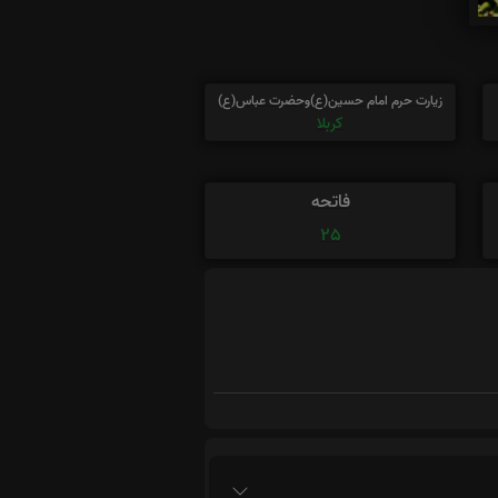
زیارت حرم امام حسین(ع)وحضرت عباس(ع)
کربلا
فاتحه
25