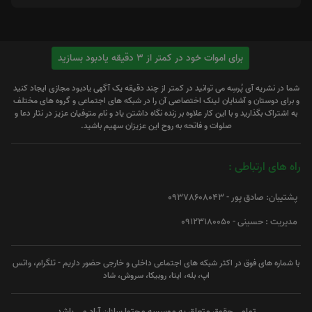
برای اموات خود در کمتر از 3 دقیقه یادبود بسازید
شما در نشریه آی پُرسِه می توانید در کمتر از چند دقیقه یک آگهی یادبود مجازی ایجاد کنید
و برای دوستان و آشنایان لینک اختصاصی آن را در شبکه های اجتماعی و گروه های مختلف
به اشتراک بگذارید و با این کار علاوه بر زنده نگاه داشتن یاد و نام متوفیان عزیز در نثار دعا و
صلوات و فاتحه به روح این عزیزان سهیم باشید.
راه های ارتباطی :
پشتیبان: صادق پور - 09378608043
مدیریت : حسینی - 09123180050
با شماره های فوق در اکثر شبکه های اجتماعی داخلی و خارجی حضور داریم - تلگرام، واتس
اپ، بله، ایتا، روبیکا، سروش، شاد
تمامی حقوق متعلق به موسسه محتوا سازان آراد می باشد