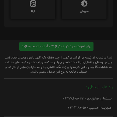
سروش
ایتا
برای اموات خود در کمتر از 3 دقیقه یادبود بسازید
شما در نشریه آی پُرسِه می توانید در کمتر از چند دقیقه یک آگهی یادبود مجازی ایجاد کنید
و برای دوستان و آشنایان لینک اختصاصی آن را در شبکه های اجتماعی و گروه های مختلف
به اشتراک بگذارید و با این کار علاوه بر زنده نگاه داشتن یاد و نام متوفیان عزیز در نثار دعا و
صلوات و فاتحه به روح این عزیزان سهیم باشید.
راه های ارتباطی :
پشتیبان: صادق پور - 09378608043
مدیریت : حسینی - 09123180050