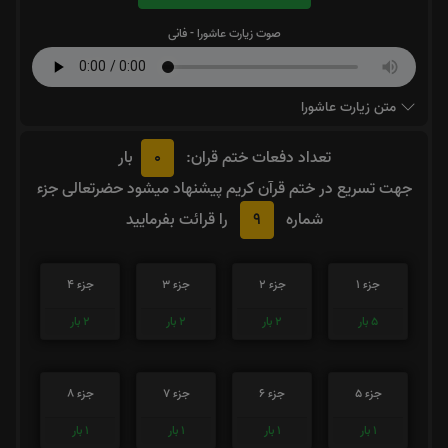
صوت زیارت عاشورا - فانی
متن زیارت عاشورا
0
تعداد دفعات ختم قران:
بار
جهت تسریع در ختم قرآن کریم پیشنهاد میشود حضرتعالی جزء
9
شماره
را قرائت بفرمایید
جزء 1
جزء 2
جزء 3
جزء 4
5
بار
2
بار
2
بار
2
بار
جزء 5
جزء 6
جزء 7
جزء 8
1
بار
1
بار
1
بار
1
بار