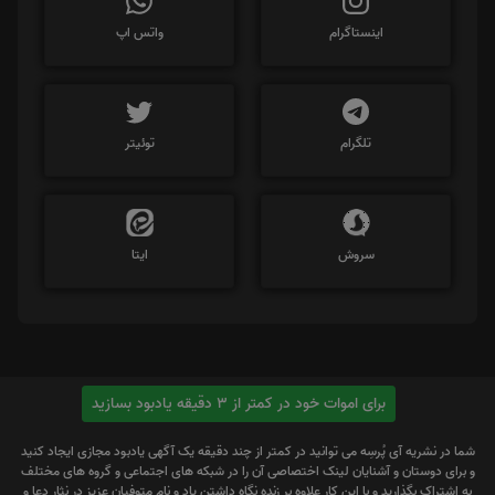
اینستاگرام
واتس اپ
تلگرام
توئیتر
سروش
ایتا
برای اموات خود در کمتر از 3 دقیقه یادبود بسازید
شما در نشریه آی پُرسِه می توانید در کمتر از چند دقیقه یک آگهی یادبود مجازی ایجاد کنید
و برای دوستان و آشنایان لینک اختصاصی آن را در شبکه های اجتماعی و گروه های مختلف
به اشتراک بگذارید و با این کار علاوه بر زنده نگاه داشتن یاد و نام متوفیان عزیز در نثار دعا و