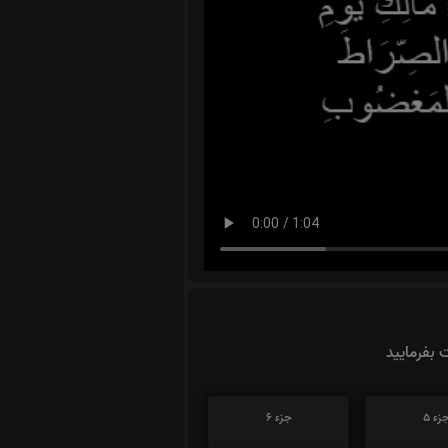
ت بفرمایید
زء 5
جزء 6