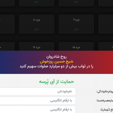
0
بار
0
بار
جزء 9
جزء 10
ج
0
بار
0
بار
جزء 15
جزء 16
جز
روح شادروان
0
بار
0
بار
شیخ حسین روزخوش
را در ثواب بیش از دو میلیارد صلوات سهیم کنید
جزء 21
جزء 22
جز
حمایت از آی پُرسه
0
بار
0
بار
‌و‌نام‌خانوادگی:
ره‌همراه‌شما:
جزء 27
جزء 28
جز
غ (تومان):
0
بار
0
بار