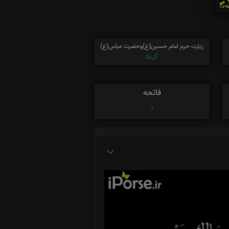
زیارت حرم امام حسین(ع)وحضرت عباس(ع)
کربلا
فاتحه
1