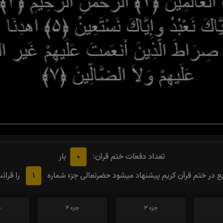
0
تعداد دفعات ختم قران:
بار
1
 در ختم قرآن کریم پیشنهاد میشود حضرتعالی جزء شماره
را قرائ
جزء 3
جزء 4
ج