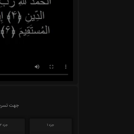
جهت تسریع
جزء 1
جزء 2