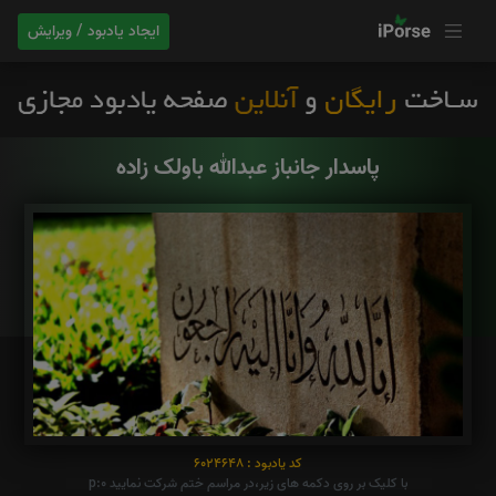
ایجاد یادبود / ویرایش
پاسدار جانباز عبدالله باولک زاده
کد یادبود : 6024648
با کلیک بر روی دکمه های زیر،در مراسم ختم شرکت نمایید p:0