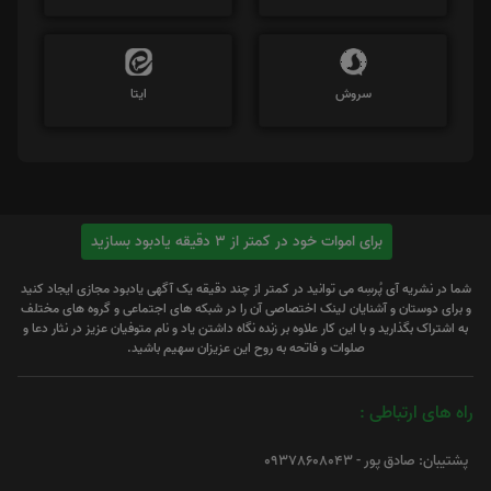
سروش
ایتا
برای اموات خود در کمتر از 3 دقیقه یادبود بسازید
شما در نشریه آی پُرسِه می توانید در کمتر از چند دقیقه یک آگهی یادبود مجازی ایجاد کنید
و برای دوستان و آشنایان لینک اختصاصی آن را در شبکه های اجتماعی و گروه های مختلف
به اشتراک بگذارید و با این کار علاوه بر زنده نگاه داشتن یاد و نام متوفیان عزیز در نثار دعا و
صلوات و فاتحه به روح این عزیزان سهیم باشید.
راه های ارتباطی :
پشتیبان: صادق پور - 09378608043