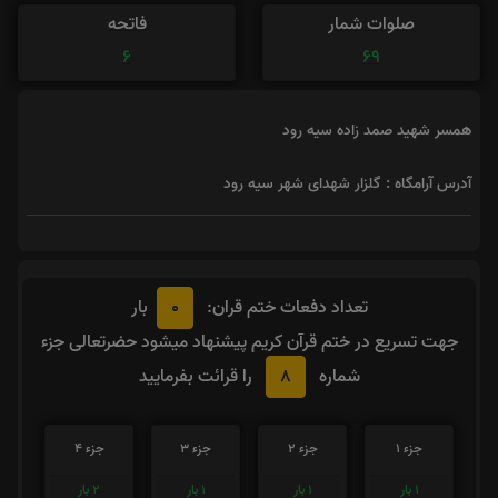
صلوات شمار
فاتحه
6
69
همسر شهید صمد زاده سیه رود
آدرس آرامگاه : گلزار شهدای شهر سیه رود
0
تعداد دفعات ختم قران:
بار
جهت تسریع در ختم قرآن کریم پیشنهاد میشود حضرتعالی جزء
8
شماره
را قرائت بفرمایید
جزء 1
جزء 2
جزء 3
جزء 4
1
بار
1
بار
1
بار
2
بار