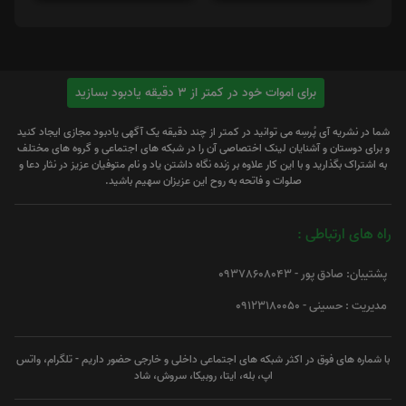
برای اموات خود در کمتر از 3 دقیقه یادبود بسازید
شما در نشریه آی پُرسِه می توانید در کمتر از چند دقیقه یک آگهی یادبود مجازی ایجاد کنید
و برای دوستان و آشنایان لینک اختصاصی آن را در شبکه های اجتماعی و گروه های مختلف
به اشتراک بگذارید و با این کار علاوه بر زنده نگاه داشتن یاد و نام متوفیان عزیز در نثار دعا و
صلوات و فاتحه به روح این عزیزان سهیم باشید.
راه های ارتباطی :
پشتیبان: صادق پور - 09378608043
مدیریت : حسینی - 09123180050
با شماره های فوق در اکثر شبکه های اجتماعی داخلی و خارجی حضور داریم - تلگرام، واتس
اپ، بله، ایتا، روبیکا، سروش، شاد