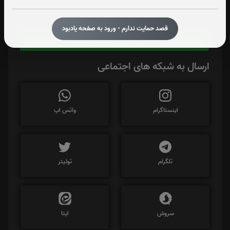
برای کپی کردن آدرس این صفحه روی دکمه کلیک نمایید
قصد حمایت ندارم - ورود به صفحه یادبود
https://iPorse.ir/6027085
ارسال به شبکه های اجتماعی
اینستاگرام
واتس اپ
تلگرام
توئیتر
سروش
ایتا