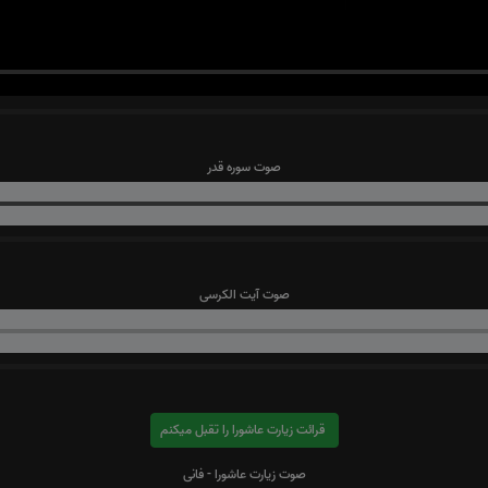
صوت سوره قدر
صوت آیت الکرسی
قرائت زیارت عاشورا را تقبل میکنم
صوت زیارت عاشورا - فانی