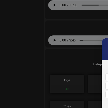
ت بفرمایید
زء 5
جزء 6
0
بار
0
بار
زء 11
جزء 12