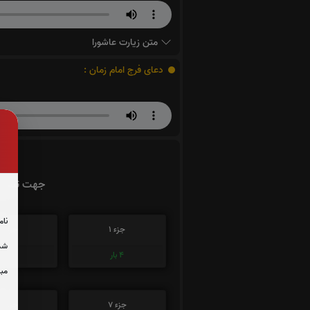
متن زیارت عاشورا
دعای فرج امام زمان :
جهت تسریع 
نام
جزء 1
جزء 2
شما
4
بار
1
بار
مبل
جزء 7
جزء 8