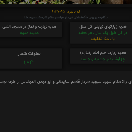
کد یادبود : 6027095
با کلیک بر روی دکمه های زیر،در مراسم ختم شرکت نمایید p:0
هدیه زیارتهای نیابتی کل سال
هدیه زیارت و نماز در مسجد النبی
در کل طول یک سال، هر هفته
مدینه منوره
با 80% تخفیف
هدیه زیارت حرم امام رضا(ع)
صلوات شمار
چهارشنبه،پنجشنبه و جمعه
1,842
دای والا مقام شهید سپهبد سردار قاسم سلیمانی و ابو مهدی المهندس از طرف دب