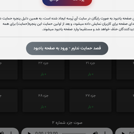
0
بار
0
بار
 صفحه یادبود به صورت رایگان در سایت آی پُرسه ایجاد شده است، به همین دلیل پنجره حمایت در
دای صفحه برای کاربران نمایش داده میشود، و بعد از اولین حمایت این پنجره(حمایت) برای همه
دیدکنندگان حذف خواهد شد و مستقیما وارد صفحه یادبود میشوند.
جزء 15
جزء 16
جز
0
بار
0
بار
قصد حمایت ندارم - ورود به صفحه یادبود
جزء 21
جزء 22
جز
0
بار
0
بار
جزء 27
جزء 28
جز
0
بار
0
بار
صوت جزء شماره 2