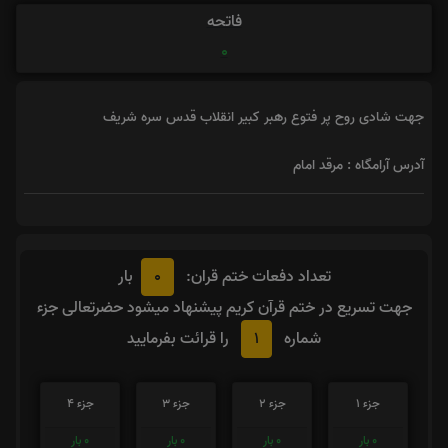
فاتحه
0
جهت شادی روح پر فتوع رهبر کبیر انقلاب قدس سره شریف
آدرس آرامگاه : مرقد امام
0
تعداد دفعات ختم قران:
بار
جهت تسریع در ختم قرآن کریم پیشنهاد میشود حضرتعالی جزء
1
شماره
را قرائت بفرمایید
جزء 1
جزء 2
جزء 3
جزء 4
0
بار
0
بار
0
بار
0
بار