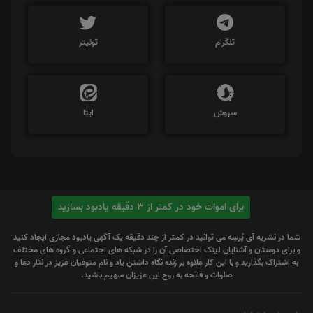
تلگرام
توئیتر
سروش
ایتا
برای اموات خود در کمتر از 3 دقیقه یادبود بسازید
شما در نشریه آی پُرسِه می توانید در کمتر از چند دقیقه یک آگهی یادبود مجازی ایجاد کنید
و برای دوستان و آشنایان لینک اختصاصی آن را در شبکه های اجتماعی و گروه های مختلف
به اشتراک بگذارید و با این کار علاوه بر زنده نگاه داشتن یاد و نام متوفیان عزیز در نثار دعا و
صلوات و فاتحه به روح این عزیزان سهیم باشید.