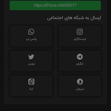
https://iPorse.ir/6030077
ارسال به شبکه های اجتماعی
اینستاگرام
واتس اپ
تلگرام
توئیتر
سروش
ایتا