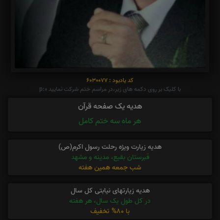
کد یادبود : 6030077
با کلیک بر روی دکمه های زیر،در مراسم ختم شرکت نمایید p:0
هدیه یک صفحه قرآن
هر ماه سه ختم کامل
هدیه زیارت ویژه رحلت رسول اکرم(ص)
قبرستان بقیع، مدینه و مشهد
شب جمعه همین هفته
هدیه زیارتهای نیابتی کل سال
در کل طول یک سال، هر هفته
با 80% تخفیف