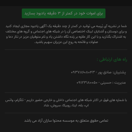
برای اموات خود در کمتر از 3 دقیقه یادبود بسازید
شما در نشریه آی پُرسِه می توانید در کمتر از چند دقیقه یک آگهی یادبود مجازی ایجاد کنید
و برای دوستان و آشنایان لینک اختصاصی آن را در شبکه های اجتماعی و گروه های مختلف
به اشتراک بگذارید و با این کار علاوه بر زنده نگاه داشتن یاد و نام متوفیان عزیز در نثار دعا و
صلوات و فاتحه به روح این عزیزان سهیم باشید.
راه های ارتباطی :
پشتیبان: صادق پور - 09378608043
مدیریت : حسینی - 09123180050
با شماره های فوق در اکثر شبکه های اجتماعی داخلی و خارجی حضور داریم - تلگرام، واتس
اپ، بله، ایتا، روبیکا، سروش، شاد
تمامی حقوق متعلق به موسسه محتوا سازان آراد می باشد