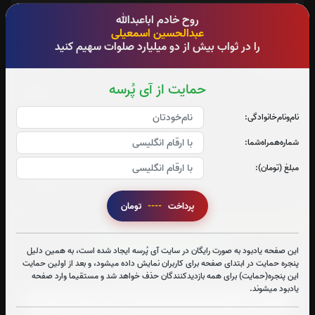
روح خادم اباعبدالله
عبدالحسین اسمعیلی
را در ثواب بیش از دو میلیارد صلوات سهیم کنید
فاتحه
حمایت از آی پُرسه
نام‌و‌نام‌خانوادگی:
شماره‌همراه‌شما:
مبلغ (تومان):
پرداخت
----
تومان
زیارت عاشورا:
9
بار
این صفحه یادبود به صورت رایگان در سایت آی پُرسه ایجاد شده است، به همین دلیل
قرائت زیارت عاشورا را تقبل میکنم
پنجره حمایت در ابتدای صفحه برای کاربران نمایش داده میشود، و بعد از اولین حمایت
این پنجره(حمایت) برای همه بازدیدکنندگان حذف خواهد شد و مستقیما وارد صفحه
صوت زیارت عاشورا - فانی
یادبود میشوند.