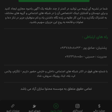
شما در نشریه آی پُرسِه می توانید در کمتر از چند دقیقه یک آگهی یادبود مجازی ایجاد کنید
و برای دوستان و آشنایان لینک اختصاصی آن را در شبکه های اجتماعی و گروه های مختلف
به اشتراک بگذارید و با این کار علاوه بر زنده نگاه داشتن یاد و نام متوفیان عزیز در نثار دعا و
صلوات و فاتحه به روح این عزیزان سهیم باشید.
راه های ارتباطی :
پشتیبان: صادق پور - 09378608043
مدیریت : حسینی - 09123180050
با شماره های فوق در اکثر شبکه های اجتماعی داخلی و خارجی حضور داریم - تلگرام، واتس
اپ، بله، ایتا، روبیکا، سروش، شاد
تمامی حقوق متعلق به موسسه محتوا سازان آراد می باشد
حمایت مالی
اینستاگرام
ایجاد یادبود
شهدای امروز
صفحات امروز