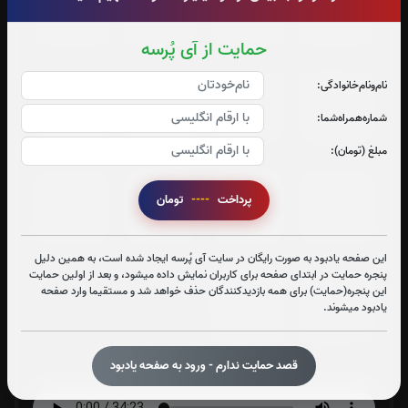
0
بار
0
بار
0
بار
0
بار
حمایت از آی پُرسه
نام‌و‌نام‌خانوادگی:
جزء 21
جزء 22
جزء 23
جزء 24
شماره‌همراه‌شما:
0
بار
0
بار
0
بار
0
بار
مبلغ (تومان):
جزء 25
جزء 26
جزء 27
جزء 28
پرداخت
----
تومان
0
بار
0
بار
0
بار
0
بار
این صفحه یادبود به صورت رایگان در سایت آی پُرسه ایجاد شده است، به همین دلیل
پنجره حمایت در ابتدای صفحه برای کاربران نمایش داده میشود، و بعد از اولین حمایت
این پنجره(حمایت) برای همه بازدیدکنندگان حذف خواهد شد و مستقیما وارد صفحه
جزء 29
جزء 30
یادبود میشوند.
0
بار
1
بار
قصد حمایت ندارم - ورود به صفحه یادبود
صوت جزء شماره 1