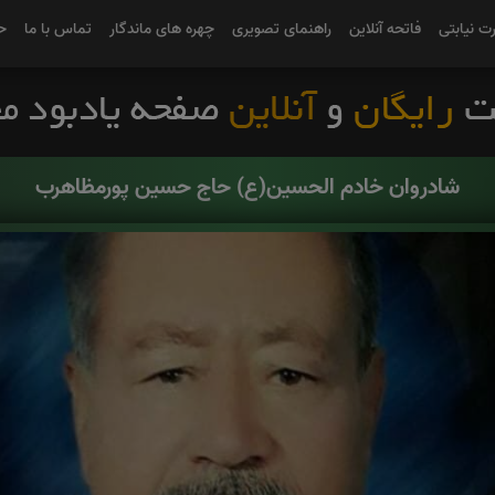
رت نیابتی
فاتحه آنلاین
راهنمای تصویری
چهره های ماندگار
تماس با ما
ح
شادروان خادم الحسین(ع) حاج حسین پورمظاهرب