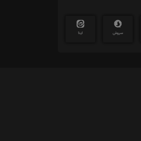
سروش
ایتا