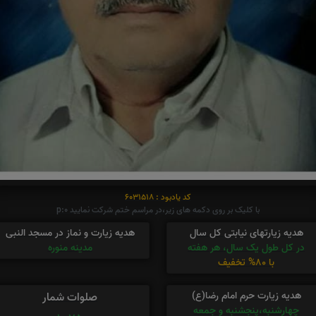
کد یادبود : 6031518
با کلیک بر روی دکمه های زیر،در مراسم ختم شرکت نمایید p:0
هدیه زیارتهای نیابتی کل سال
هدیه زیارت و نماز در مسجد النبی
در کل طول یک سال، هر هفته
مدینه منوره
با 80% تخفیف
هدیه زیارت حرم امام رضا(ع)
صلوات شمار
چهارشنبه،پنجشنبه و جمعه