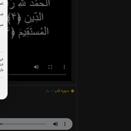
نام
شما
مبل
این
ابت
باز
سوره قدر:
0
بار