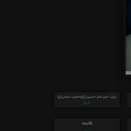
زیارت حرم امام حسین(ع)وحضرت عباس(ع)
کربلا
فاتحه