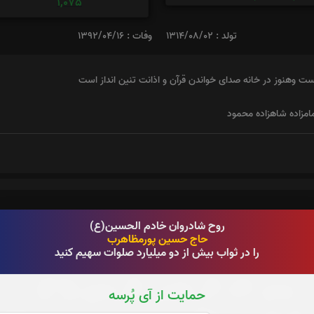
1,075
تولد : 1314/08/02
وفات : 1392/04/16
ست وهنوز در خانه صدای خواندن قرآن و اذانت تنین انداز است
مامزاده شاهزاده محمود
روح شادروان خادم الحسین(ع)
حاج حسین پورمظاهرب
را در ثواب بیش از دو میلیارد صلوات سهیم کنید
حمایت از آی پُرسه