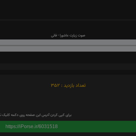
صوت زیارت عاشورا - فانی
تعداد بازدید : 352
برای کپی کردن آدرس این صفحه روی دکمه کلیک نم
https://iPorse.ir/6031518