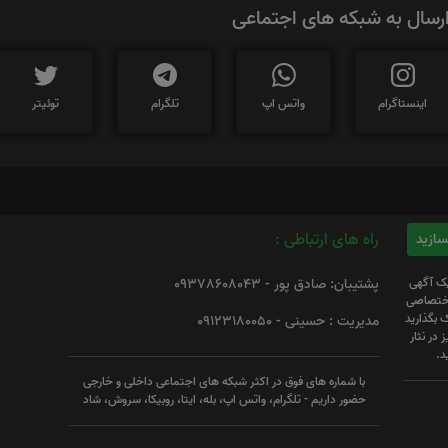
رسال به شبکه های اجتماعی
اینستاگرام
واتس اپ
تلگرام
توئیتر
راه های ارتباطی :
یک آگهی
پشتیبان: صادق پور - 09378608043
 اختصاصی
 بگذارید
مدیریت : حسینی - 09123180050
 در نثار
د.
با شماره های فوق در اکثر شبکه های اجتماعی داخلی و خارجی
حضور داریم - تلگرام، واتس اپ، بله، ایتا، روبیکا، سروش، شاد