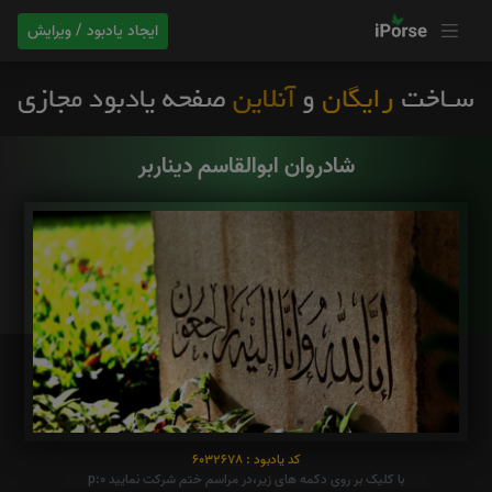
ایجاد یادبود / ویرایش
شادروان ابوالقاسم دیناربر
کد یادبود : 6032678
با کلیک بر روی دکمه های زیر،در مراسم ختم شرکت نمایید p:0