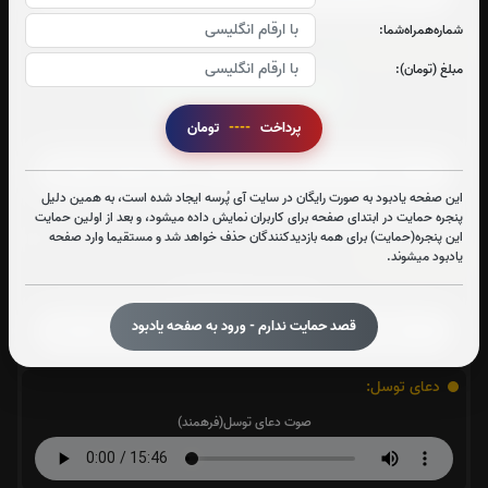
شماره‌همراه‌شما:
زیارت عاشورا:
1
بار
مبلغ (تومان):
قرائت زیارت عاشورا را تقبل میکنم
پرداخت
----
تومان
صوت زیارت عاشورا - فانی
این صفحه یادبود به صورت رایگان در سایت آی پُرسه ایجاد شده است، به همین دلیل
متن زیارت عاشورا
پنجره حمایت در ابتدای صفحه برای کاربران نمایش داده میشود، و بعد از اولین حمایت
این پنجره(حمایت) برای همه بازدیدکنندگان حذف خواهد شد و مستقیما وارد صفحه
یادبود میشوند.
حدیث کساء:
صوت حدیث کساء(فرهمند)
قصد حمایت ندارم - ورود به صفحه یادبود
دعای توسل:
صوت دعای توسل(فرهمند)