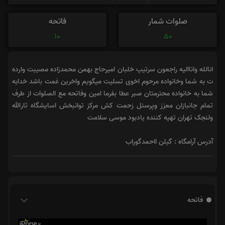
صلوات شمار
فاتحه
10
50
انالله واناالیه راجعون سرتیپ خلبان امیرحاج بهمن محمدزاده مصیبت وارده
ت به شما وخانواده مرحوم اخوی تسلیت میگویم واخرین غمت باشد خدابه
شما به خانواده محترمتان صبر عطا بفرما امین وفاتحه مع الصلوات از طرف
تمام جانبازان معزز وپرسنل زحمت کش مرکز توانبخش اسایشگاه ثارالله
ولنجک تهران تهیه کننده یادبود موسی سلامت
آدرس آرامگاه : گیلن ااحمدگوراب
فاتحه