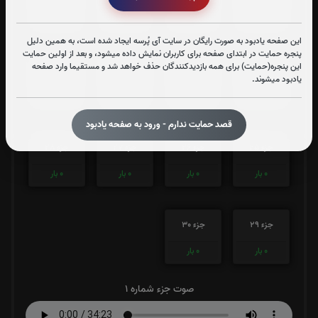
0
بار
0
بار
0
بار
0
بار
این صفحه یادبود به صورت رایگان در سایت آی پُرسه ایجاد شده است، به همین دلیل
پنجره حمایت در ابتدای صفحه برای کاربران نمایش داده میشود، و بعد از اولین حمایت
این پنجره(حمایت) برای همه بازدیدکنندگان حذف خواهد شد و مستقیما وارد صفحه
جزء 21
جزء 22
جزء 23
جزء 24
یادبود میشوند.
0
بار
0
بار
0
بار
0
بار
قصد حمایت ندارم - ورود به صفحه یادبود
جزء 25
جزء 26
جزء 27
جزء 28
0
بار
0
بار
0
بار
0
بار
جزء 29
جزء 30
0
بار
0
بار
صوت جزء شماره 1