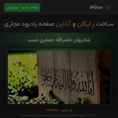
ایجاد یادبود / ویرایش
شادروان خضرالله جعفری نسب
کد یادبود : 6034486
با کلیک بر روی دکمه های زیر،در مراسم ختم شرکت نمایید p:0