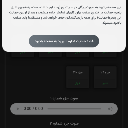
این صفحه یادبود به صورت رایگان در سایت آی پُرسه ایجاد شده است، به همین دلیل
جزء 21
جزء 22
جزء 23
جزء 24
پنجره حمایت در ابتدای صفحه برای کاربران نمایش داده میشود، و بعد از اولین حمایت
این پنجره(حمایت) برای همه بازدیدکنندگان حذف خواهد شد و مستقیما وارد صفحه
0
بار
0
بار
0
بار
0
بار
یادبود میشوند.
قصد حمایت ندارم - ورود به صفحه یادبود
جزء 25
جزء 26
جزء 27
جزء 28
0
بار
0
بار
0
بار
0
بار
جزء 29
جزء 30
0
بار
0
بار
صوت جزء شماره 1
صوت جزء شماره 2