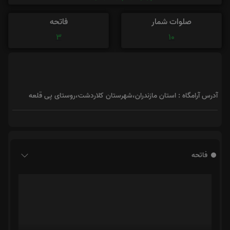
صلوات شمار
فاتحه
3
10
آدرس آرامگاه : استان مازندران،شهرستان کلاردشت،روستای پی قلعه
فاتحه