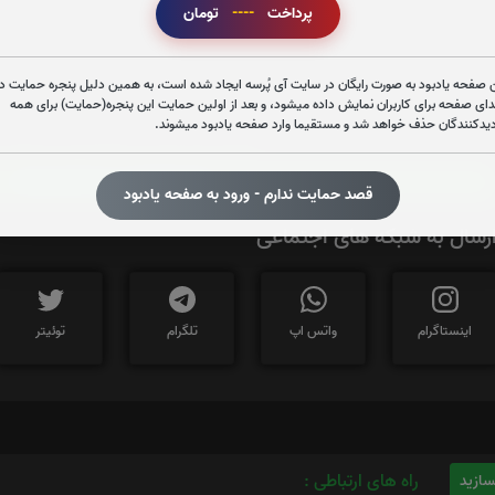
پرداخت
----
تومان
تعداد بازدید : 277
 صفحه یادبود به صورت رایگان در سایت آی پُرسه ایجاد شده است، به همین دلیل پنجره حمایت در
دای صفحه برای کاربران نمایش داده میشود، و بعد از اولین حمایت این پنجره(حمایت) برای همه
دیدکنندگان حذف خواهد شد و مستقیما وارد صفحه یادبود میشوند.
برای کپی کردن آدرس این صفحه روی دکمه کلیک نم
https://iPorse.ir/6035791
قصد حمایت ندارم - ورود به صفحه یادبود
رسال به شبکه های اجتماعی
اینستاگرام
واتس اپ
تلگرام
توئیتر
راه های ارتباطی :