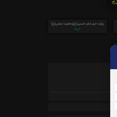
زیارت حرم امام حسین(ع)وحضرت عباس(ع)
کربلا