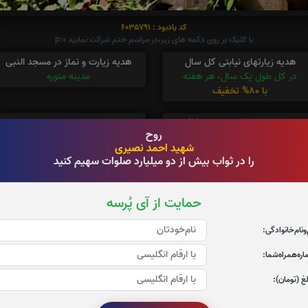
کد یادبود : 6035791
با کلیک بر روی دکمه های زیر،در مراسم ختم شرکت نمایید p:0
هدیه زیارتهای نیابتی کل سال
هدیه زیارت و نماز در مسجد النبی
در کل طول یک سال، هر هفته
مدینه منوره
با 80% تخفیف
هدیه زیارت حرم امام رضا(ع)
صلوات شمار
روح
چهارشنبه،پنجشنبه و جمعه
20
شهید احمد نصیری
را در ثواب بیش از دو میلیارد صلوات سهیم کنید
حمایت از آی پُرسه
‌و‌نام‌خانوادگی:
ره‌همراه‌شما:
غ (تومان):