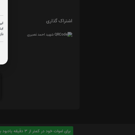
اشتراک گذاری
این
ابت
باز
ا
برای اموات خود در کمتر از 3 دقیقه یادبود بسازید