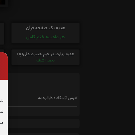
هدیه یک صفحه قرآن
هر ماه سه ختم کامل
هدیه زیارت در حرم حضرت علی(ع)
نجف اشرف
آدرس آرامگاه : دارالرحمه
نام
شما
مبل