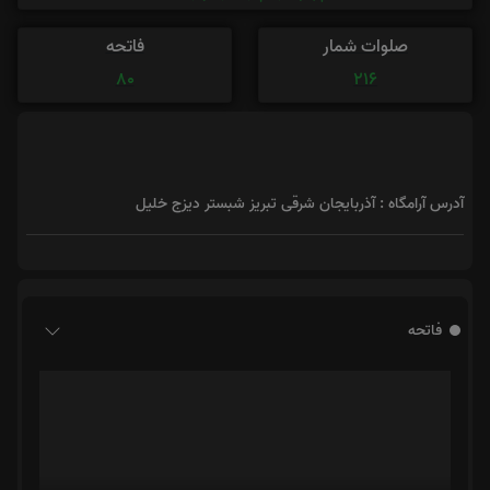
صلوات شمار
فاتحه
80
216
آدرس آرامگاه : آذربایجان شرقی تبریز شبستر دیزج خلیل
فاتحه