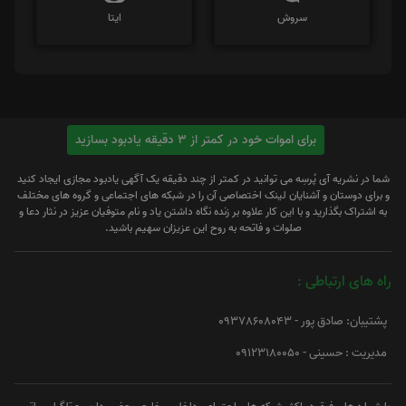
سروش
ایتا
برای اموات خود در کمتر از 3 دقیقه یادبود بسازید
شما در نشریه آی پُرسِه می توانید در کمتر از چند دقیقه یک آگهی یادبود مجازی ایجاد کنید
و برای دوستان و آشنایان لینک اختصاصی آن را در شبکه های اجتماعی و گروه های مختلف
به اشتراک بگذارید و با این کار علاوه بر زنده نگاه داشتن یاد و نام متوفیان عزیز در نثار دعا و
صلوات و فاتحه به روح این عزیزان سهیم باشید.
راه های ارتباطی :
پشتیبان: صادق پور - 09378608043
مدیریت : حسینی - 09123180050