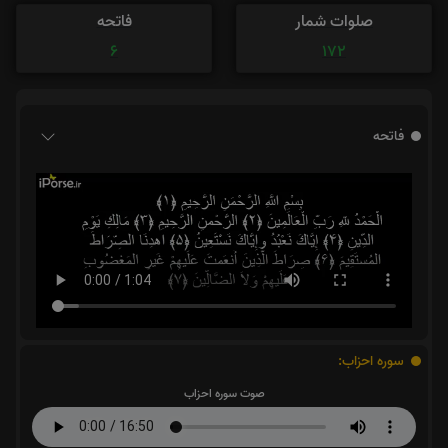
صلوات شمار
فاتحه
6
172
فاتحه
سوره احزاب:
صوت سوره احزاب