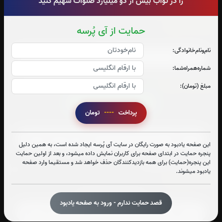
را در ثواب بیش از دو میلیارد صلوات سهیم کنید
آیت الکرسی:
حمایت از آی پُرسه
صوت آیت الکرسی
نام‌و‌نام‌خانوادگی:
شماره‌همراه‌شما:
زیارت عاشورا:
1
بار
مبلغ (تومان):
قرائت زیارت عاشورا را تقبل میکنم
پرداخت
----
تومان
صوت زیارت عاشورا - فانی
این صفحه یادبود به صورت رایگان در سایت آی پُرسه ایجاد شده است، به همین دلیل
پنجره حمایت در ابتدای صفحه برای کاربران نمایش داده میشود، و بعد از اولین حمایت
متن زیارت عاشورا
این پنجره(حمایت) برای همه بازدیدکنندگان حذف خواهد شد و مستقیما وارد صفحه
یادبود میشوند.
دعای توسل:
صوت دعای توسل(فرهمند)
قصد حمایت ندارم - ورود به صفحه یادبود