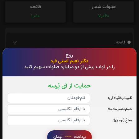
صلوات شمار
فاتحه
1,010
7,060
فاتحه
روح
دکتر نعیم امینی فرد
را در ثواب بیش از دو میلیارد صلوات سهیم کنید
حمایت از آی پُرسه
نام‌و‌نام‌خانوادگی:
شماره‌همراه‌شما:
مبلغ (تومان):
تعداد بازدید : 454
پرداخت
----
تومان