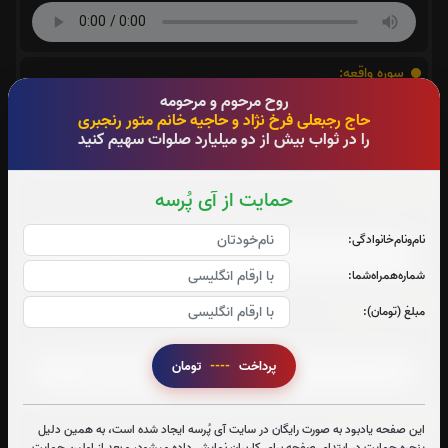
سوره واقعه:
روح مرحوم و مرحومه
صوت سوره واقعه
حاج رجبعلی فرخ نژاد و حاجیه خانم متور رنجبری
را در ثواب بیش از دو میلیارد صلوات سهیم کنید
سوره ملک:
حمایت از آی پُرسه
صوت سوره ملک
نام‌و‌نام‌خانوادگی:
شماره‌همراه‌شما:
آیت الکرسی:
مبلغ (تومان):
صوت آیت الکرسی
پرداخت
----
تومان
دعای توسل:
این صفحه یادبود به صورت رایگان در سایت آی پُرسه ایجاد شده است، به همین دلیل
پنجره حمایت در ابتدای صفحه برای کاربران نمایش داده میشود، و بعد از اولین حمایت