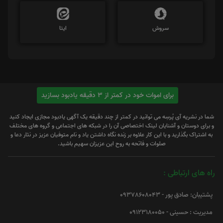
سروش
ایتا
برای اموات خود در کمتر از 3 دقیقه یادبود بسازید
شما در نشریه آی پُرسِه می توانید در کمتر از چند دقیقه یک آگهی یادبود مجازی ایجاد کنید
و برای دوستان و آشنایان لینک اختصاصی آن را در شبکه های اجتماعی و گروه های مختلف
به اشتراک بگذارید و با این کار علاوه بر زنده نگاه داشتن یاد و نام متوفیان عزیز در نثار دعا و
صلوات و فاتحه به روح این عزیزان سهیم باشید.
راه های ارتباطی :
پشتیبان: صادق پور - 09378608043
مدیریت : حسینی - 09123180050