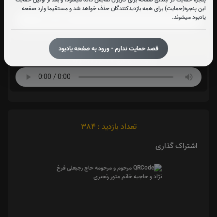
صوت دعای توسل(فرهمند)
این پنجره(حمایت) برای همه بازدیدکنندگان حذف خواهد شد و مستقیما وارد صفحه
یادبود میشوند.
دعای فرج امام زمان :
قصد حمایت ندارم - ورود به صفحه یادبود
صوت دعای فرج اقا امام زمان-عج-(فانی)
تعداد بازدید : 384
اشتراک گذاری