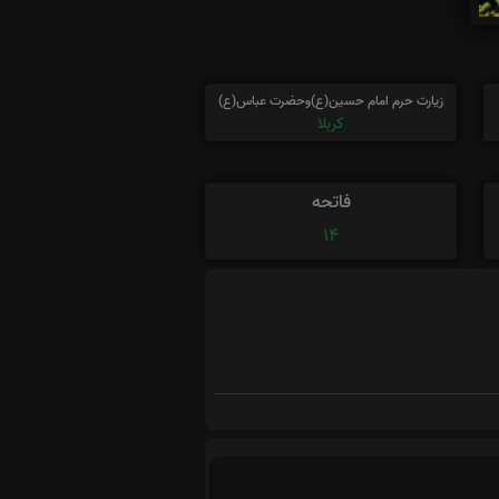
زیارت حرم امام حسین(ع)وحضرت عباس(ع)
کربلا
فاتحه
14