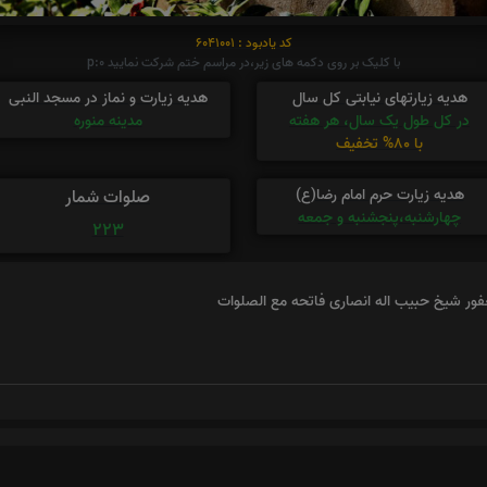
کد یادبود : 6041001
با کلیک بر روی دکمه های زیر،در مراسم ختم شرکت نمایید p:0
هدیه زیارتهای نیابتی کل سال
هدیه زیارت و نماز در مسجد النبی
در کل طول یک سال، هر هفته
مدینه منوره
با 80% تخفیف
هدیه زیارت حرم امام رضا(ع)
صلوات شمار
چهارشنبه،پنجشنبه و جمعه
223
ر شیخ حبیب اله انصاری فاتحه مع الصلوات