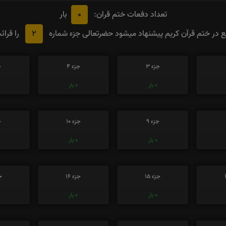
0
تعداد دفعات ختم قران:
بار
2
در ختم قرآن کریم پیشنهاد میشود حضرتعالی جزء شماره
را قرائ
جزء 3
جزء 4
ج
0
بار
0
بار
جزء 9
جزء 10
ج
0
بار
0
بار
جزء 15
جزء 16
جز
0
بار
0
بار