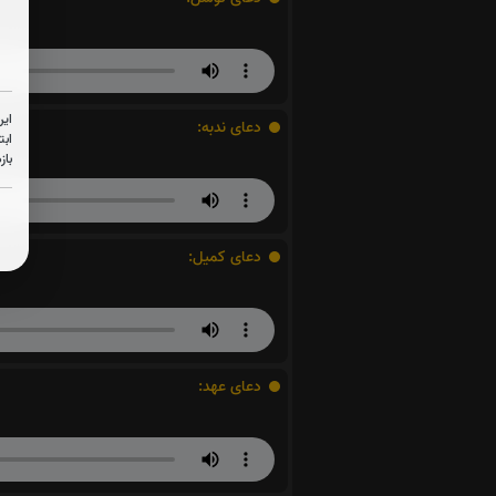
این
دعای ندبه:
ابت
باز
دعای کمیل:
دعای عهد: