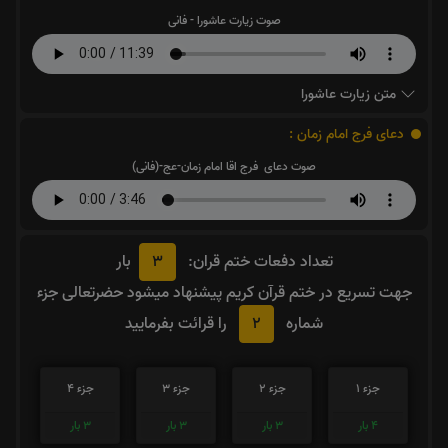
صوت زیارت عاشورا - فانی
متن زیارت عاشورا
دعای فرج امام زمان :
صوت دعای فرج اقا امام زمان-عج-(فانی)
3
تعداد دفعات ختم قران:
بار
جهت تسریع در ختم قرآن کریم پیشنهاد میشود حضرتعالی جزء
2
شماره
را قرائت بفرمایید
جزء 1
جزء 2
جزء 3
جزء 4
4
بار
3
بار
3
بار
3
بار