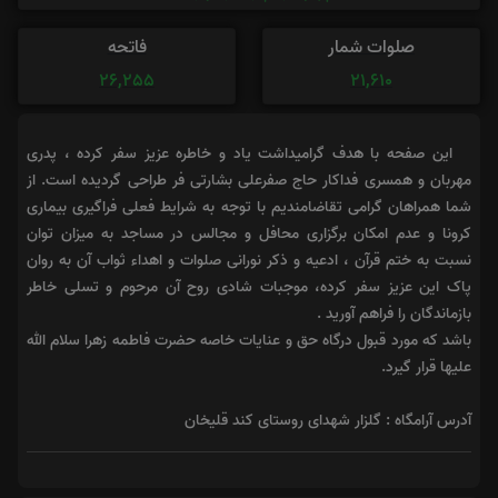
صلوات شمار
فاتحه
26,255
21,610
این صفحه با هدف گرامیداشت یاد و خاطره عزیز سفر کرده ، پدری
مهربان و همسری فداکار حاج صفرعلی بشارتی فر طراحی گردیده است. از
شما همراهان گرامی تقاضامندیم با توجه به شرایط فعلی فراگیری بیماری
کرونا و عدم امکان برگزاری محافل و مجالس در مساجد به میزان توان
نسبت به ختم قرآن ، ادعیه و ذکر نورانی صلوات و اهداء ثواب آن به روان
پاک این عزیز سفر کرده، موجبات شادی روح آن مرحوم و تسلی خاطر
بازماندگان را فراهم آورید .
باشد که مورد قبول درگاه حق و عنایات خاصه حضرت فاطمه زهرا سلام الله
علیها قرار گیرد.
آدرس آرامگاه : گلزار شهدای روستای کند قلیخان