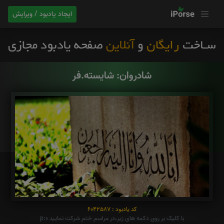
ایجاد یادبود / ویرایش
شادروان: شایسته.فر
کد یادبود : 6042587
با کلیک بر روی دکمه های زیر،در مراسم ختم شرکت نمایید p:0