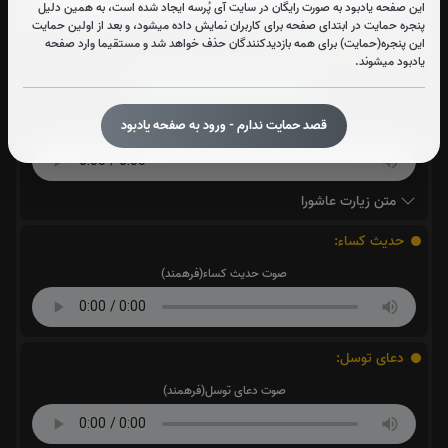
این صفحه یادبود به صورت رایگان در سایت آی پُرسه ایجاد شده است، به همین دلیل
پنجره حمایت در ابتدای صفحه برای کاربران نمایش داده میشود، و بعد از اولین حمایت
این پنجره(حمایت) برای همه بازدیدکنندگان حذف خواهد شد و مستقیما وارد صفحه
زیارت عاشورا:
4
بار
یادبود میشوند.
قرائت زیارت عاشورا را تقبل میکنم
قصد حمایت ندارم - ورود به صفحه یادبود
صوت زیارت عاشورا - فانی
متن زیارت عاشورا
حدیث کساء:
صوت حدیث کساء(فرهمند)
دعای توسل:
صوت دعای توسل(فرهمند)