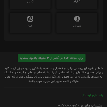
تلگرام
توئیتر
سروش
ایتا
برای اموات خود در کمتر از 3 دقیقه یادبود بسازید
شما در نشریه آی پُرسِه می توانید در کمتر از چند دقیقه یک آگهی یادبود مجازی ایجاد کنید
و برای دوستان و آشنایان لینک اختصاصی آن را در شبکه های اجتماعی و گروه های مختلف
به اشتراک بگذارید و با این کار علاوه بر زنده نگاه داشتن یاد و نام متوفیان عزیز در نثار دعا و
صلوات و فاتحه به روح این عزیزان سهیم باشید.
راه های ارتباطی :
پشتیبان: صادق پور - 09378608043