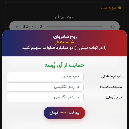
سوره قدر:
صوت سوره قدر
روح شادروان:
سوره واقعه:
شایسته.فر
را در ثواب بیش از دو میلیارد صلوات سهیم کنید
صوت سوره واقعه
حمایت از آی پُرسه
سوره ملک:
نام‌و‌نام‌خانوادگی:
صوت سوره ملک
شماره‌همراه‌شما:
مبلغ (تومان):
آیت الکرسی:
پرداخت
----
تومان
صوت آیت الکرسی