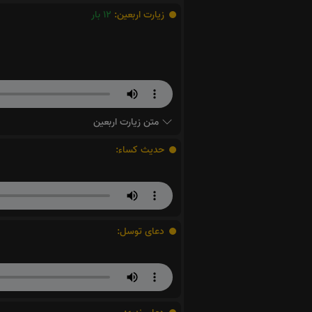
زیارت اربعین:
12
بار
متن زیارت اربعین
حدیث کساء:
دعای توسل: