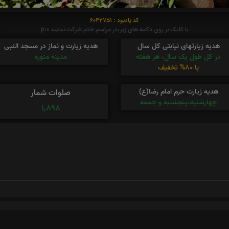
کد یادبود : 6042751
با کلیک بر روی دکمه های زیر،در مراسم ختم شرکت نمایید p:0
هدیه زیارتهای نیابتی کل سال
هدیه زیارت و نماز در مسجد النبی
در کل طول یک سال، هر هفته
مدینه منوره
با 80% تخفیف
هدیه زیارت حرم امام رضا(ع)
صلوات شمار
چهارشنبه،پنجشنبه و جمعه
1,898