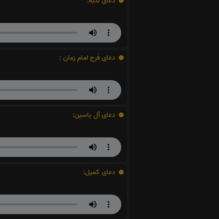
دعای ندبه:
دعای فرج امام زمان :
دعای آل یاسین:
دعای کمیل: