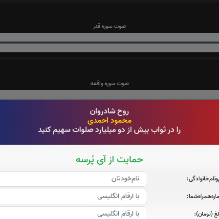
صوت سوره قدر
صوت سوره واقعه
روح شادروان
محمود احمدی
را در ثواب بیش از دو میلیارد صلوات سهیم کنید
صوت سوره ملک
حمایت از آی پُرسه
‌و‌نام‌خانوادگی:
ره‌همراه‌شما:
صوت سوره نوح
غ (تومان):