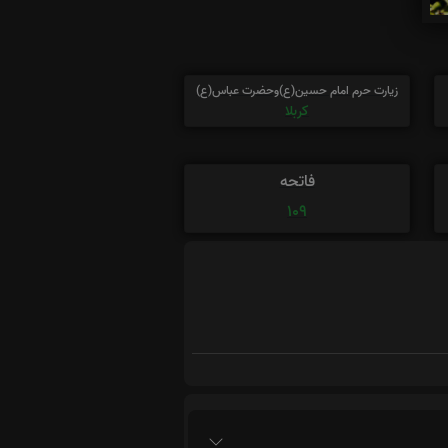
زیارت حرم امام حسین(ع)وحضرت عباس(ع)
کربلا
فاتحه
109