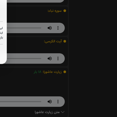
سوره نباء:
این
ابت
باز
آیت الکرسی:
زیارت عاشورا:
18
بار
متن زیارت عاشورا