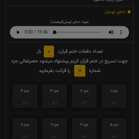
دعای توسل:
صوت دعای توسل(فرهمند)
0
تعداد دفعات ختم قران:
بار
جهت تسریع در ختم قرآن کریم پیشنهاد میشود حضرتعالی جزء
11
شماره
را قرائت بفرمایید
جزء 1
جزء 2
جزء 3
جزء 4
1
بار
2
بار
1
بار
1
بار
جزء 5
جزء 6
جزء 7
جزء 8
1
بار
1
بار
1
بار
1
بار