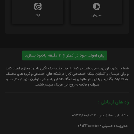
سروش
ایتا
برای اموات خود در کمتر از 3 دقیقه یادبود بسازید
شما در نشریه آی پُرسِه می توانید در کمتر از چند دقیقه یک آگهی یادبود مجازی ایجاد کنید
و برای دوستان و آشنایان لینک اختصاصی آن را در شبکه های اجتماعی و گروه های مختلف
به اشتراک بگذارید و با این کار علاوه بر زنده نگاه داشتن یاد و نام متوفیان عزیز در نثار دعا و
صلوات و فاتحه به روح این عزیزان سهیم باشید.
راه های ارتباطی :
پشتیبان: صادق پور - 09378608043
مدیریت : حسینی - 09123180050