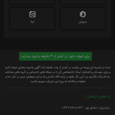
سروش
ایتا
برای اموات خود در کمتر از 3 دقیقه یادبود بسازید
شما در نشریه آی پُرسِه می توانید در کمتر از چند دقیقه یک آگهی یادبود مجازی ایجاد کنید
و برای دوستان و آشنایان لینک اختصاصی آن را در شبکه های اجتماعی و گروه های مختلف
به اشتراک بگذارید و با این کار علاوه بر زنده نگاه داشتن یاد و نام متوفیان عزیز در نثار دعا و
صلوات و فاتحه به روح این عزیزان سهیم باشید.
راه های ارتباطی :
پشتیبان: صادق پور - 09378608043