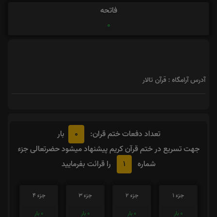
فاتحه
0
آدرس آرامگاه : قرآن تالار
0
تعداد دفعات ختم قران:
بار
جهت تسریع در ختم قرآن کریم پیشنهاد میشود حضرتعالی جزء
1
شماره
را قرائت بفرمایید
جزء 1
جزء 2
جزء 3
جزء 4
0
بار
0
بار
0
بار
0
بار