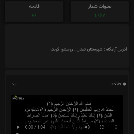
صلوات شمار
فاتحه
86
1,667
آدرس آرامگاه : شهرستان تفتان . روستای گونک
فاتحه