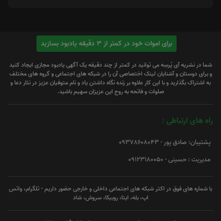
برای اموات خود در کمتر از 3 دقیقه یادبود بسازید
شما در نشریه آی پُرسِه می توانید در کمتر از چند دقیقه یک آگهی یادبود مجازی ایجاد کنید
و برای دوستان و آشنایان لینک اختصاصی آن را در شبکه های اجتماعی و گروه های مختلف
به اشتراک بگذارید و با این کار علاوه بر زنده نگاه داشتن یاد و نام متوفیان عزیز در نثار دعا و
صلوات و فاتحه به روح این عزیزان سهیم باشید.
راه های ارتباطی :
پشتیبان: صادق پور - 09378608043
مدیریت : حسینی - 09123180050
با شماره های فوق در اکثر شبکه های اجتماعی داخلی و خارجی حضور داریم - تلگرام، واتس
اپ، بله، ایتا، روبیکا، سروش، شاد