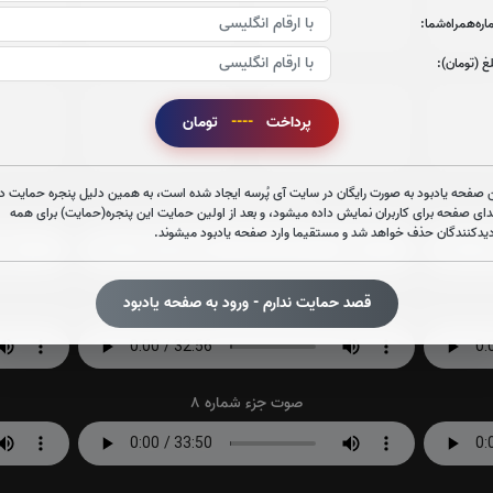
ره‌همراه‌شما:
0
بار
0
بار
غ (تومان):
جزء 27
جزء 28
جز
پرداخت
----
تومان
0
بار
0
بار
 صفحه یادبود به صورت رایگان در سایت آی پُرسه ایجاد شده است، به همین دلیل پنجره حمایت در
صوت جزء شماره 2
دای صفحه برای کاربران نمایش داده میشود، و بعد از اولین حمایت این پنجره(حمایت) برای همه
دیدکنندگان حذف خواهد شد و مستقیما وارد صفحه یادبود میشوند.
قصد حمایت ندارم - ورود به صفحه یادبود
صوت جزء شماره 5
صوت جزء شماره 8