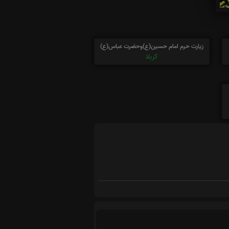
زیارت حرم امام حسین(ع)وحضرت عباس(ع)
کربلا