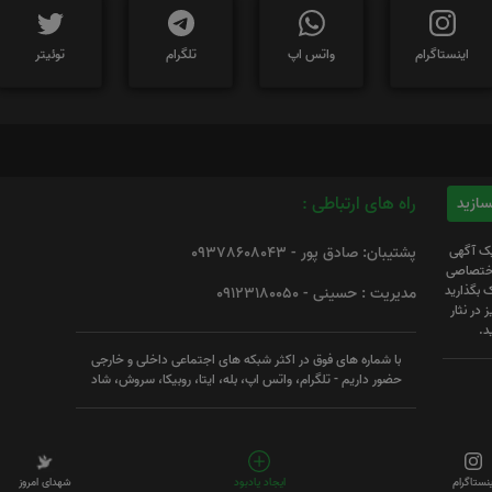
اینستاگرام
واتس اپ
تلگرام
توئیتر
راه های ارتباطی :
یک آگهی
پشتیبان: صادق پور - 09378608043
 اختصاصی
 بگذارید
مدیریت : حسینی - 09123180050
 در نثار
د.
با شماره های فوق در اکثر شبکه های اجتماعی داخلی و خارجی
حضور داریم - تلگرام، واتس اپ، بله، ایتا، روبیکا، سروش، شاد
ینستاگرام
ایجاد یادبود
شهدای امروز