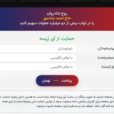
روح شادروان
جزء 27
جزء 28
جز
حاج احمد شادمهر
را در ثواب بیش از دو میلیارد صلوات سهیم کنید
0
بار
0
بار
حمایت از آی پُرسه
صوت جزء شماره 2
‌و‌نام‌خانوادگی:
ره‌همراه‌شما:
صوت جزء شماره 5
غ (تومان):
پرداخت
----
تومان
صوت جزء شماره 8
 صفحه یادبود به صورت رایگان در سایت آی پُرسه ایجاد شده است، به همین دلیل پنجره حمایت در
دای صفحه برای کاربران نمایش داده میشود، و بعد از اولین حمایت این پنجره(حمایت) برای همه
صوت جزء شماره 11
دیدکنندگان حذف خواهد شد و مستقیما وارد صفحه یادبود میشوند.