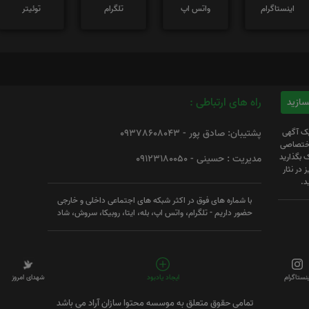
اینستاگرام
واتس اپ
تلگرام
توئیتر
راه های ارتباطی :
یک آگهی
پشتیبان: صادق پور - 09378608043
 اختصاصی
 بگذارید
مدیریت : حسینی - 09123180050
 در نثار
د.
با شماره های فوق در اکثر شبکه های اجتماعی داخلی و خارجی
حضور داریم - تلگرام، واتس اپ، بله، ایتا، روبیکا، سروش، شاد
ینستاگرام
ایجاد یادبود
شهدای امروز
تمامی حقوق متعلق به موسسه محتوا سازان آراد می باشد