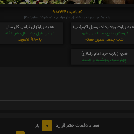
کد یادبود : 6052424
با کلیک بر روی دکمه های زیر،در مراسم ختم شرکت نمایید p:0
دیه زیارت ویژه رحلت رسول اکرم(ص)
هدیه زیارتهای نیابتی کل سال
قبرستان بقیع، مدینه و مشهد
در کل طول یک سال، هر هفته
شب جمعه همین هفته
با 80% تخفیف
هدیه زیارت حرم امام رضا(ع)
چهارشنبه،پنجشنبه و جمعه
0
تعداد دفعات ختم قران:
بار