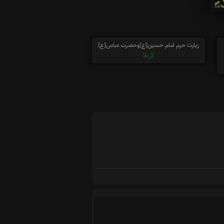
زیارت حرم امام حسین(ع)وحضرت عباس(ع)
کربلا